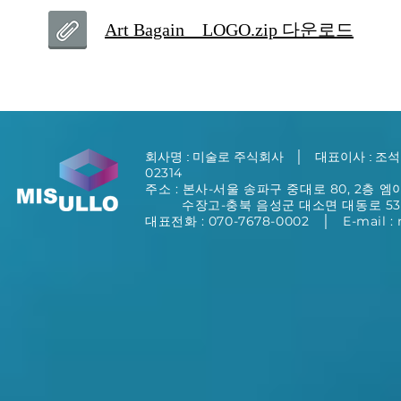
Art Bagain _ LOGO.zip 다운로드
rt Bargain _ LOGO.zip
│
​회사명 : 미술로 주식회사
대표이사 : 조
02314
주소 : 본사-서울 송파구 중대로 80, 2층 
수장고-충북 음성군 대소면 대동로 537번
대표전화 : 070-7678-0002 │ E-mail :