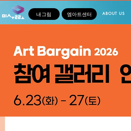
내그림
엠아트센터
ABOUT US