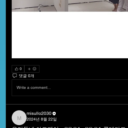
0
댓글 0개
Write a comment...
misullo2030
2024년 8월 22일
misullo2030