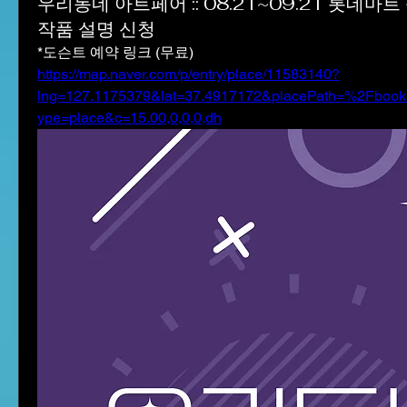
우리동네 아트페어 :: 08.21~09.21 롯데마트
작품 설명 신청
*도슨트 예약 링크 (무료)
https://map.naver.com/p/entry/place/11583140?
lng=127.1175379&lat=37.4917172&placePath=%2Fbooki
ype=place&c=15.00,0,0,0,dh